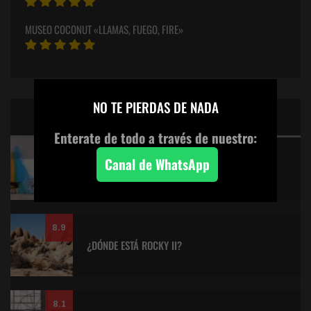
MUSEO COCONUT «LLAMAS, FUEGO, FIRE»
×
NO TE PIERDAS DE NADA
CINE: TOP 5 DE LALULULA
Enterate de todo a través de nuestro:
9.2
Canal de WhatsApp
KITANO > AQUILES Y LA TORTUGA
8.9
¿DÓNDE ESTÁ ROCKY II?
8.1