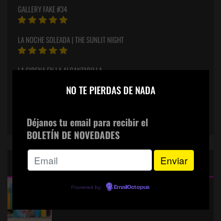
GALLERY FAKE #34
LA NOCHE SOLEADA | THE SUNLIT NIGHT
LA SIRENA EN LA ALCANTARILLA
×
NO TE PIERDAS DE NADA
LA RONDA NOCTURNA
Déjanos tu email para recibir el
BOLETÍN DE NOVEDADES
CINE: TOP 5 DE LALULULA
Powered by
9.2
EmailOctopus
KITANO > AQUILES Y LA TORTUGA