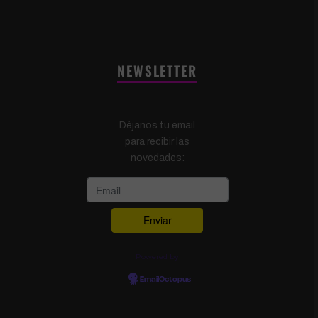
NEWSLETTER
Déjanos tu email
para recibir las
novedades:
Powered by
EmailOctopus