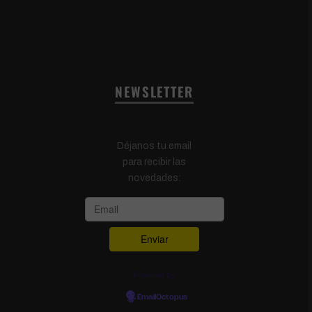
NEWSLETTER
Déjanos tu email
para recibir las
novedades:
Powered by
EmailOctopus