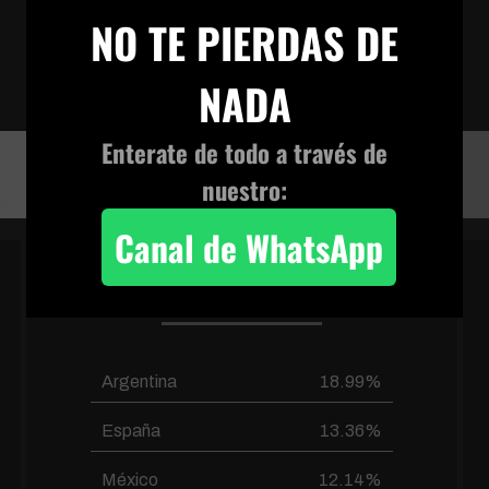
×
AD
NO TE PIERDAS DE
sierra2ok_640x480-mp4
AN
NADA
VIVENCIA TERRENAL
Enterate de todo a través de
sierra2ok_640x480-mp4
nuestro:
Canal de WhatsApp
PAÍSES FRECUENTES
Argentina
18.99%
España
13.36%
México
12.14%