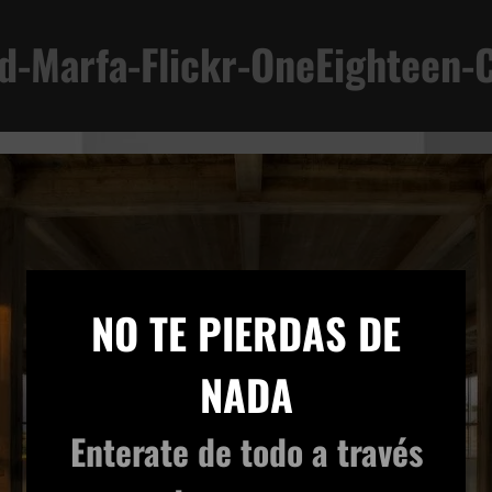
d-Marfa-Flickr-OneEighteen
×
NO TE PIERDAS DE
NADA
Enterate de todo
a través