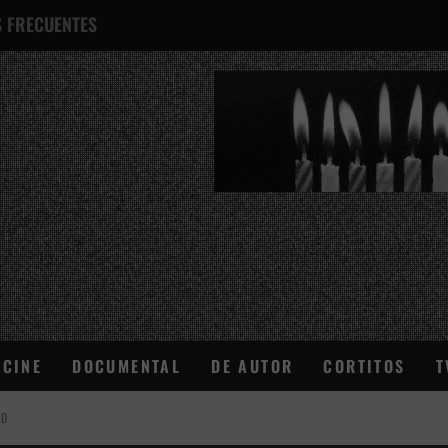
 FRECUENTES
¿QUÉ ES ESTO?
CINE
DOCUMENTAL
DE AUTOR
CORTITOS
T
AD