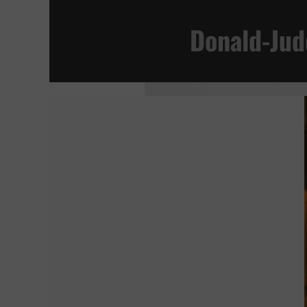
MANIFESTO
Donald-Jud
ESTÁN ENTRE NOSOTROS | SHUTTER
EL BRUTALISTA
LA JOVEN CON EL ARETE DE PERLA