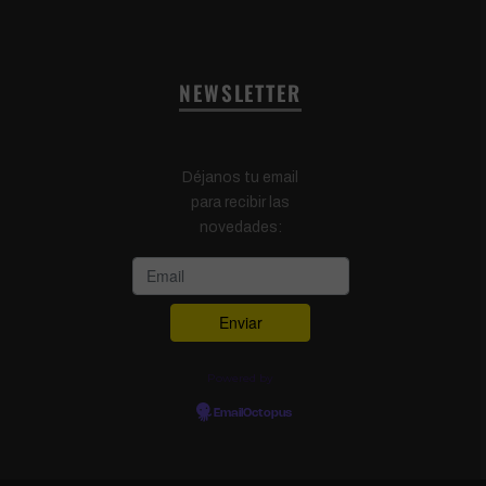
NEWSLETTER
Déjanos tu email
para recibir las
novedades:
Powered by
EmailOctopus