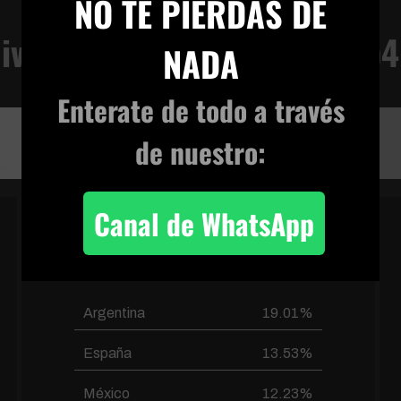
NO TE PIERDAS DE
ivomovich3ok_640x480-mp4
VIVENCIA TERRENAL
NADA
Enterate de todo
a través
ivomovich3ok_640x480-mp4
de nuestro:
Canal de WhatsApp
PAÍSES FRECUENTES
Argentina
19.01%
España
13.53%
México
12.23%