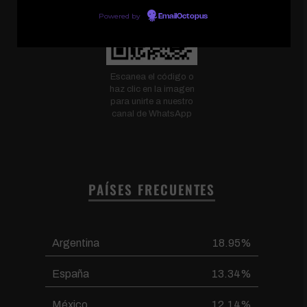
Powered by
EmailOctopus
Escanea el código o
haz clic en la imagen
para unirte a nuestro
canal de WhatsApp
PAÍSES FRECUENTES
Argentina
18.95%
España
13.34%
México
12.14%