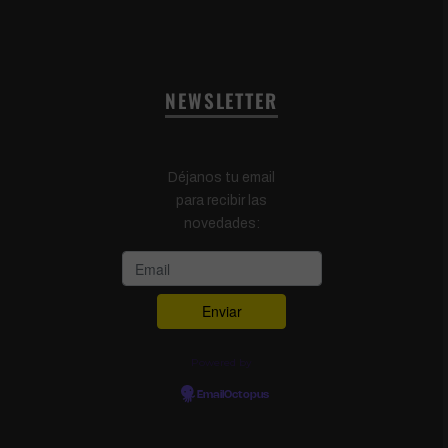
NEWSLETTER
Déjanos tu email
para recibir las
novedades:
Powered by
EmailOctopus