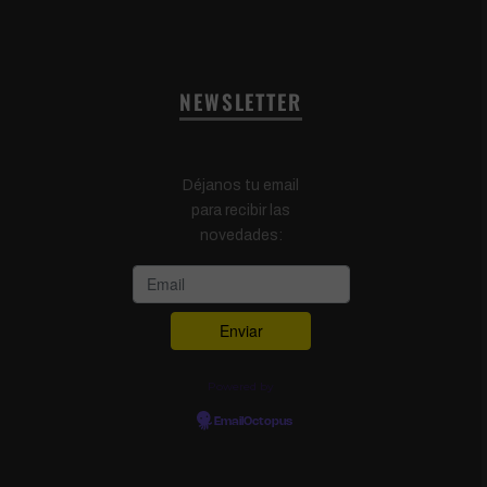
NEWSLETTER
Déjanos tu email
para recibir las
novedades:
Powered by
EmailOctopus