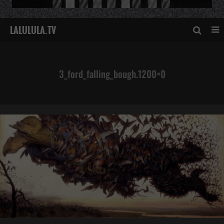
3_ford_falling_bough.1200×0