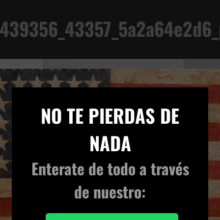
1439356_43357_5a2a64e2d6_
AD
×
NO TE PIERDAS DE
NADA
Enterate de todo
a través
de nuestro: