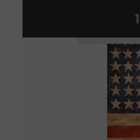
LA JOVEN CON EL ARETE DE PERLA
VAN GOGH, A LAS PUERTAS DE LA ETERNID
MANIFESTO
TÚ, YO Y TODOS LOS DEMÁS