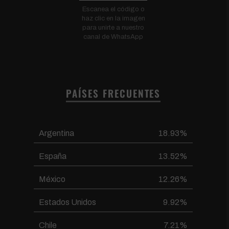
Escanea el código o
haz clic en la imagen
para unirte a nuestro
canal de WhatsApp
PAÍSES FRECUENTES
Argentina
18.93%
España
13.52%
México
12.26%
Estados Unidos
9.92%
Chile
7.21%