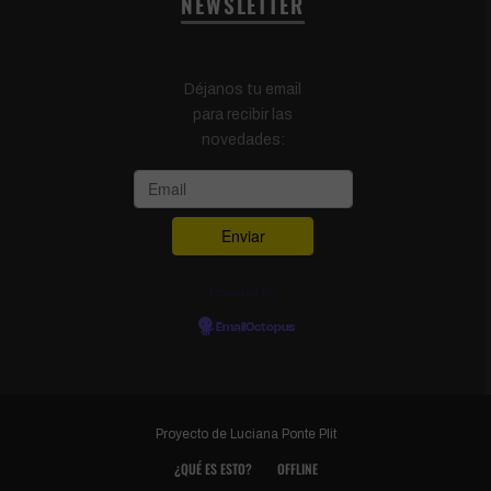
NEWSLETTER
Déjanos tu email
para recibir las
novedades:
Powered by
EmailOctopus
Proyecto de
Luciana Ponte Plit
¿QUÉ ES ESTO?
OFFLINE