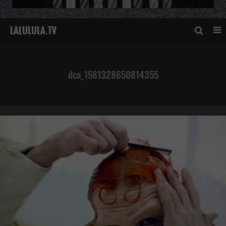
dca_1581328650814355