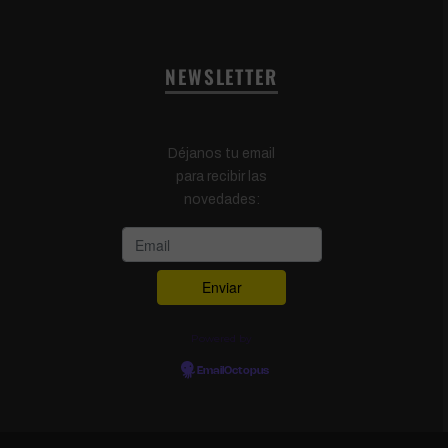
NEWSLETTER
Déjanos tu email
para recibir las
novedades:
Powered by
EmailOctopus