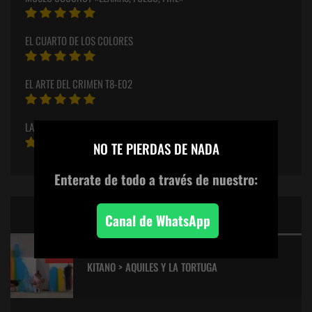
EL CUARTO DE LOS COLORES
EL ARTE DEL CRIMEN T8-E02
LA SAL DE LA TIERRA – SEBASTIÃO SALGADO
×
NO TE PIERDAS DE NADA
Enterate de todo
a través de nuestro:
CINE: TOP 5 DE LALULULA
Canal de WhatsApp
9.2
KITANO > AQUILES Y LA TORTUGA