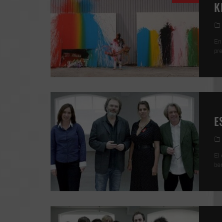
K
En
pr
E
El
be