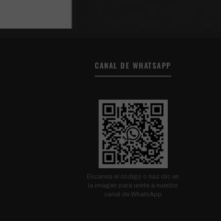
CANAL DE WHATSAPP
Escanea el código o haz clic en
la imagen para unirte a nuestro
canal de WhatsApp