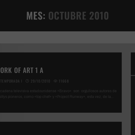
MES:
OCTUBRE 2010
ORK OF ART 1 A
TEMPORADA I
29/10/2010
11668
 cadena televisiva estadounidense «Bravo» son orgullosos autores de
alitys pioneros, como «top chef» y «Project Runway», esta vez, de la
...