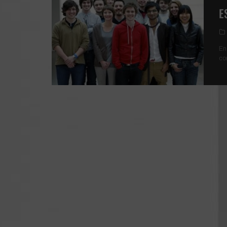
E
En
co