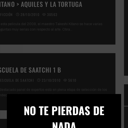
ITANO > AQUILES Y LA TORTUGA
FICCIÓN
28/10/2010
30563
 esta pelicula del 2008, el maestro Takeshi Kitano se hace varias
eguntas muy serias con respecto al arte. Obra
...
SCUELA DE SAATCHI 1 B
ESCUELA DE SAATCHI
23/10/2010
5610
 destacado panel de expertos está en plena etapa de selección de los
ndecidos artistas que se van a embarcar
...
×
NO TE PIERDAS DE
NADA