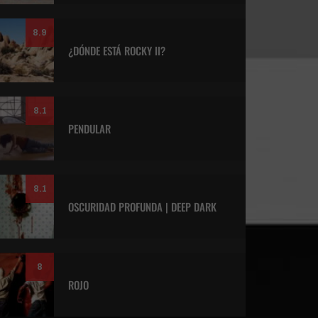
8.9
¿DÓNDE ESTÁ ROCKY II?
8.1
PENDULAR
8.1
OSCURIDAD PROFUNDA | DEEP DARK
8
ROJO