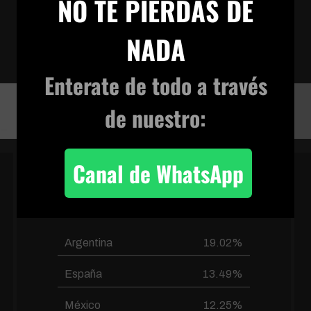
NO TE PIERDAS DE
waitfhckny-mp4
VIVENCIA TERRENAL
NADA
Enterate de todo
a través
waitfhckny-mp4
de nuestro:
Canal de WhatsApp
PAÍSES FRECUENTES
Argentina
19.02%
España
13.49%
México
12.25%