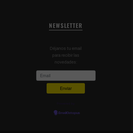
NEWSLETTER
Déjanos tu email
para recibir las
novedades:
Powered by
EmailOctopus