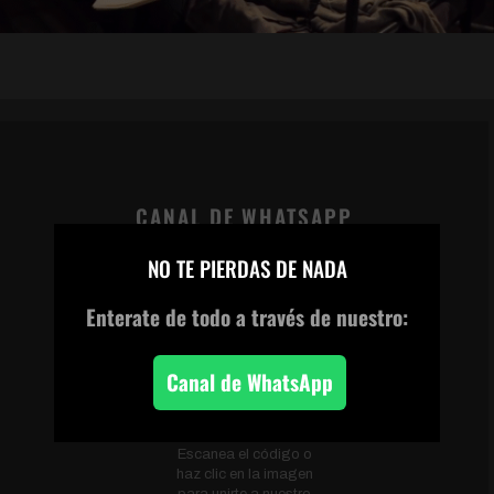
CANAL DE WHATSAPP
×
NO TE PIERDAS DE NADA
Enterate de todo
a través de nuestro:
Canal de WhatsApp
Escanea el código o
haz clic en la imagen
para unirte a nuestro