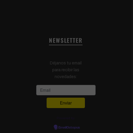
NEWSLETTER
Déjanos tu email
para recibir las
novedades:
Powered by
EmailOctopus