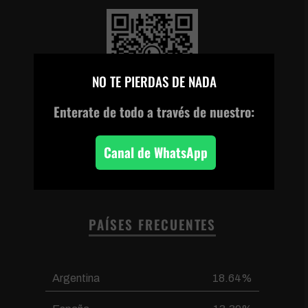
×
NO TE PIERDAS DE NADA
Enterate de todo
a través de nuestro:
Escanea el código o
haz clic en la imagen
para unirte a nuestro
Canal de WhatsApp
canal de WhatsApp
PAÍSES FRECUENTES
Argentina
18.64%