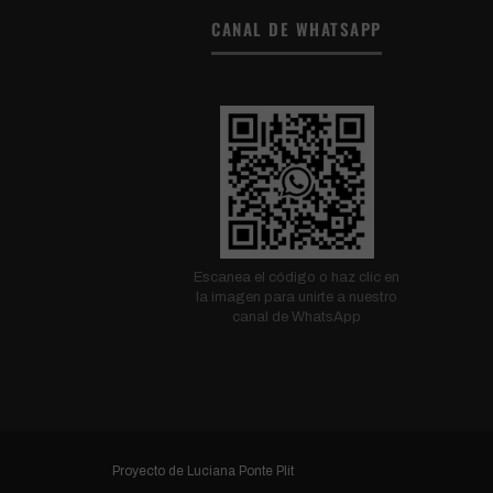
CANAL DE WHATSAPP
Escanea el código o haz clic en
la imagen para unirte a nuestro
canal de WhatsApp
Proyecto de
Luciana Ponte Plit