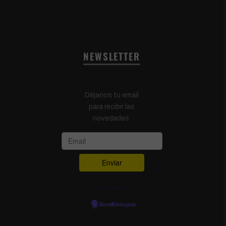
NEWSLETTER
Déjanos tu email
para recibir las
novedades:
Powered by
EmailOctopus