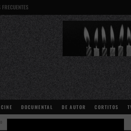
 FRECUENTES
¿QUÉ ES ESTO?
CINE
DOCUMENTAL
DE AUTOR
CORTITOS
T
AD
×