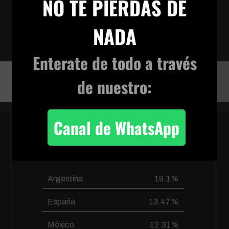
NO TE PIERDAS DE
loveevil-mp4
VIVENCIA TERRENAL
NADA
Enterate de todo
a través
loveevil-mp4
de nuestro:
Canal de WhatsApp
PAÍSES FRECUENTES
Argentina
19.1%
España
13.47%
México
12.31%