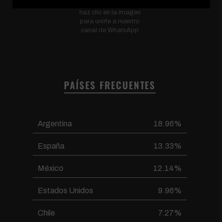
Escanea el código o
haz clic en la imagen
para unirte a nuestro
canal de WhatsApp
PAÍSES FRECUENTES
Argentina
18.96%
España
13.33%
México
12.14%
Estados Unidos
9.96%
Chile
7.27%