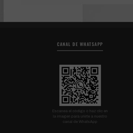
CANAL DE WHATSAPP
Escanea el código o haz clic en
la imagen para unirte a nuestro
canal de WhatsApp