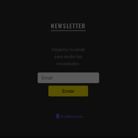
NEWSLETTER
Déjanos tu email
para recibir las
novedades:
Powered by
EmailOctopus