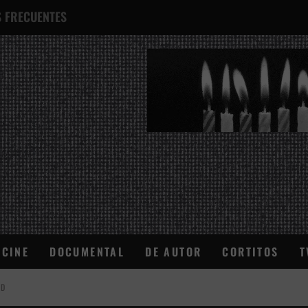
 FRECUENTES
¿QUÉ ES ESTO?
CINE
DOCUMENTAL
DE AUTOR
CORTITOS
T
AD