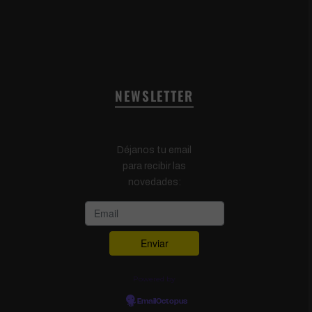
NEWSLETTER
Déjanos tu email
para recibir las
novedades:
Powered by
EmailOctopus