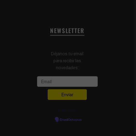
NEWSLETTER
Déjanos tu email
para recibir las
novedades:
Powered by
EmailOctopus