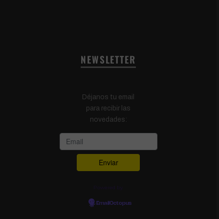
NEWSLETTER
Déjanos tu email
para recibir las
novedades:
Powered by
EmailOctopus