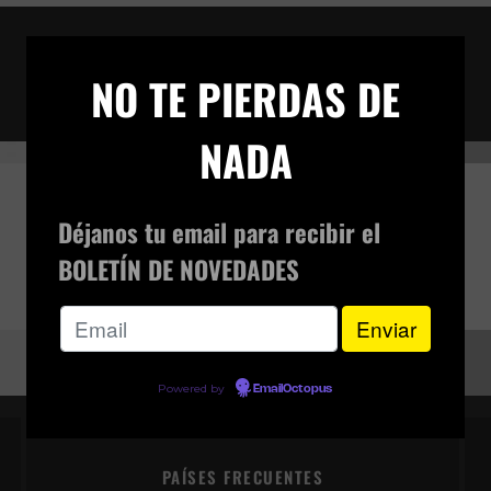
AD
×
200px-love-is-the-devil3
NO TE PIERDAS DE
TECTO
NADA
Déjanos tu email para recibir el
BOLETÍN DE NOVEDADES
Powered by
EmailOctopus
PAÍSES FRECUENTES