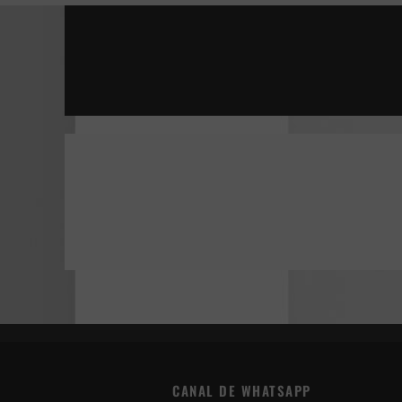
VAN GOGH, A LAS PUERTAS DE LA ETERNID
LA JOVEN CON EL ARETE DE PERLA
PETER GREENAWAY: EL VIENTRE DEL ARQUI
CUEVA DE LOS SUEÑOS PERDIDOS
CANAL DE WHATSAPP