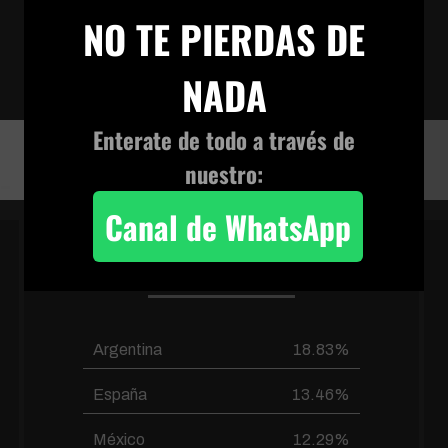
×
AD
NO TE PIERDAS DE
8-size-scale-ok-mp4
NADA
Enterate de todo a través de
8-size-scale-ok-mp4
nuestro:
Canal de WhatsApp
PAÍSES FRECUENTES
Argentina
18.83%
España
13.46%
México
12.29%