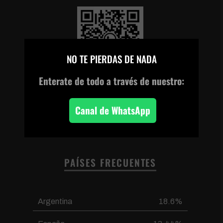
×
NO TE PIERDAS DE NADA
Enterate de todo
a través de nuestro:
Escanea el código o
haz clic en la imagen
para unirte a nuestro
Canal de WhatsApp
canal de WhatsApp
PAÍSES FRECUENTES
Argentina
18.6%