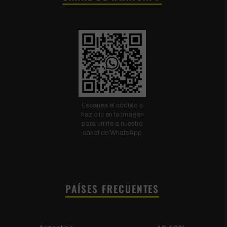
Escanea el código o
haz clic en la imagen
para unirte a nuestro
canal de WhatsApp
PAÍSES FRECUENTES