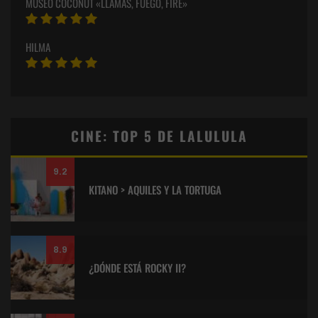
MUSEO COCONUT «LLAMAS, FUEGO, FIRE»
HILMA
CINE: TOP 5 DE LALULULA
9.2
KITANO > AQUILES Y LA TORTUGA
8.9
¿DÓNDE ESTÁ ROCKY II?