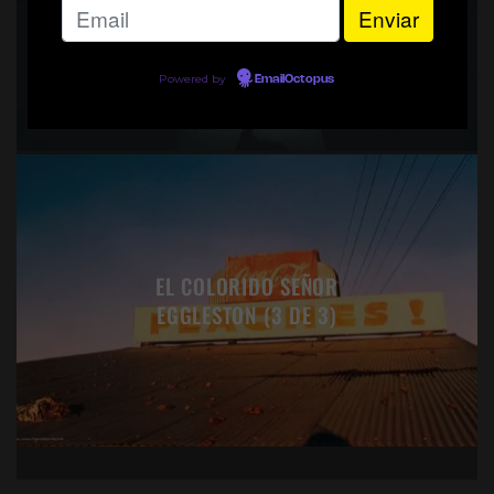
DE LA BAUHAUS
Powered by
EmailOctopus
EL COLORIDO SEÑOR
EGGLESTON (3 DE 3)