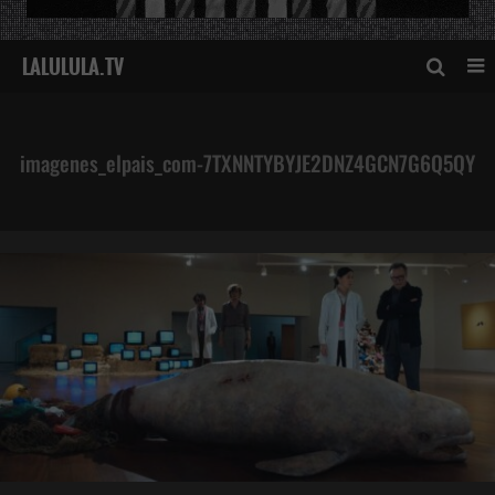
imagenes_elpais_com-7TXNNTYBYJE2DNZ4GCN7G6Q5QY