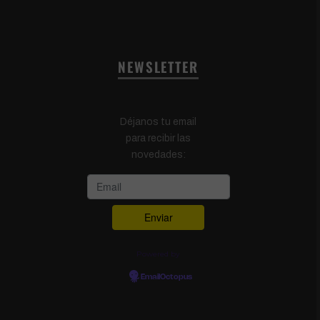
NEWSLETTER
Déjanos tu email
para recibir las
novedades:
Powered by
EmailOctopus