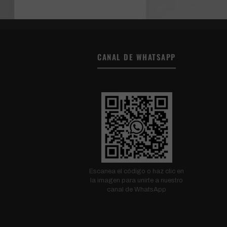
CANAL DE WHATSAPP
Escanea el código o haz clic en
la imagen para unirte a nuestro
canal de WhatsApp