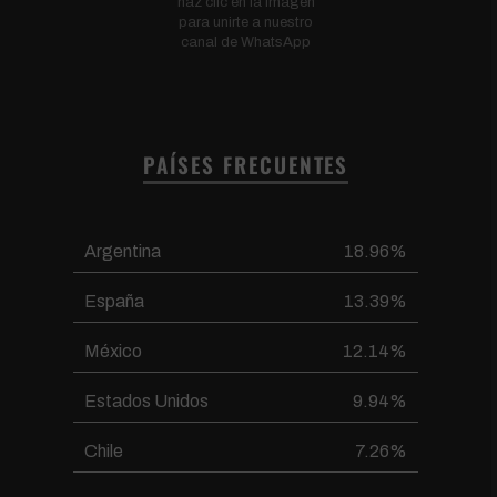
haz clic en la imagen
para unirte a nuestro
canal de WhatsApp
PAÍSES FRECUENTES
Argentina
18.96%
España
13.39%
México
12.14%
Estados Unidos
9.94%
Chile
7.26%