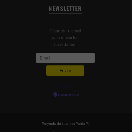
NEWSLETTER
Déjanos tu email
para recibir las
novedades:
Powered by
EmailOctopus
Proyecto de
Luciana Ponte Plit