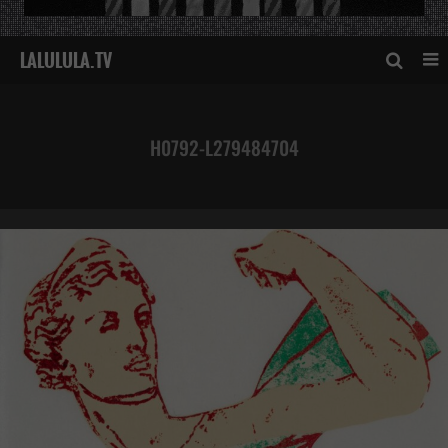
H0792-L279484704