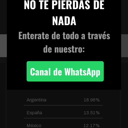
NO TE PIERDAS DE
do-it-mp4
NADA
VIVENCIA TERRENAL
Enterate de todo
a través
do-it-mp4
de nuestro:
Canal de WhatsApp
PAÍSES FRECUENTES
Argentina
18.96%
España
13.51%
México
12.17%