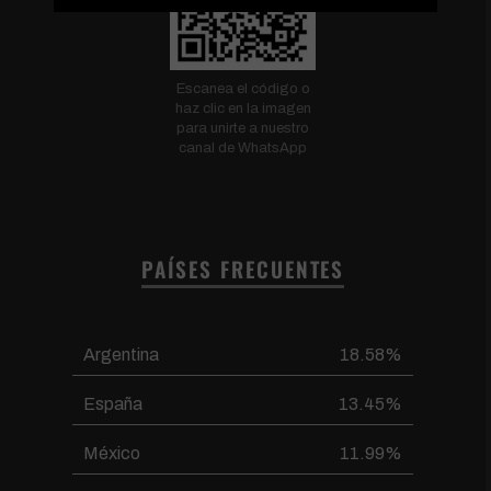
Escanea el código o
haz clic en la imagen
para unirte a nuestro
canal de WhatsApp
PAÍSES FRECUENTES
Argentina
18.58%
España
13.45%
México
11.99%