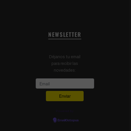
NEWSLETTER
Déjanos tu email
para recibir las
novedades:
Powered by
EmailOctopus