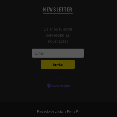
NEWSLETTER
Déjanos tu email
para recibir las
novedades:
Powered by
EmailOctopus
Proyecto de
Luciana Ponte Plit