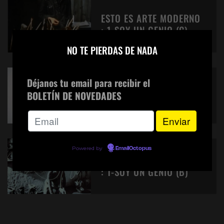
ESTO ES ARTE MODERNO
: 1-SOY UN GENIO (C)
×
NO TE PIERDAS DE NADA
Déjanos tu email para recibir el
WORK OF ART 3 B
BOLETÍN DE NOVEDADES
Powered by
EmailOctopus
ESTO ES ARTE MODERNO
: 1-SOY UN GENIO (B)